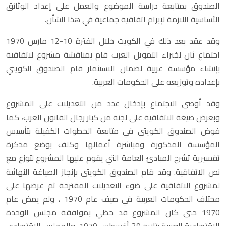
الصندوق بمتابعة دراسة الموضوع والعمل على إعداد الوثائق
الأساسية اللازمة لإبرام اتفاقية جماعية في هذا الشأن.
وقد عقد بعد ذلك في الكويت خلال الفترة 10-12 مارس 1970
اجتماع ثان لخبراء التمويل العرب قام بمناقشة مشروع لاتفاقية
بإنشاء مؤسسة عربية لضمان الاستثمار قام الصندوق الكويتي
بإعداده وتوزيعه على الحكومات العربية.
وقد أوصى الاجتماع بإدخال عدد من التعديلات على المشروع
وبعرض صيغة الاتفاقية على لجنة من كبار رجال القانون العرب، كما
فوض الصندوق الكويتي في متابعة الخطوات الكفيلة بتأسيس
المؤسسة المذكورة ومباشرة أعمالها وكلف بوضع مذكرة
تفسيرية تشرح المبادئ العامة التي يقوم عليها المشروع لتوزع مع
نص الاتفاقية. وقد قام الصندوق الكويتي بإنجاز الصياغة النهائية
لمشروع الاتفاقية على ضوء التعديلات المقترحة ثم عرضها على
مختلف الحكومات العربية في صيف عام 1970 ، ولم يمض عام
1970 حتى كان المشروع قد حظي بموافقة مجلس الوحدة