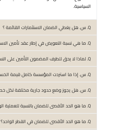
السياسية.
Q. س. هل يغطي الضمان الاستثمارات القائمة ؟
Q. ما هي نسبة التعويض في إطار عقد تأمين الاستثمار ؟
Q. لماذا لا يحق للطرف المضمون التأمين على النسبة التي لا تعوض عنها المؤسسة
Q. س. إذا ما استردت المؤسسة كامل قيمة الخسارة بعد دفعها للتعويض، هل تدفع للمؤمن له حصته من الخسارة (10%)؟
Q. س. هل يجوز وضع حدود جارية مختلفة لكل خطر من المخاطر المغطاة عند ضمان مشروع واحد ؟
Q. ما هو الحد الأقصى للضمان بالنسبة للعملية الواحدة (استثمار أو صادرات) ؟
Q. ما هو الحد الأقصى للضمان في القطر الواحد؟