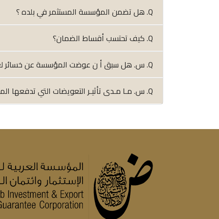
Q. هل تضمن المؤسسة المستثمر في بلده ؟
Q. كيف تحتسب أقساط الضمان؟
Q. س. هل سبق أ ن عوضت المؤسسة عن خسائر لعمليات مضمونة ؟
Q. س. مـا مـدى تأثيـر التعويضات التي تدفعها المؤسسة على مركزها الـمـالــي ؟