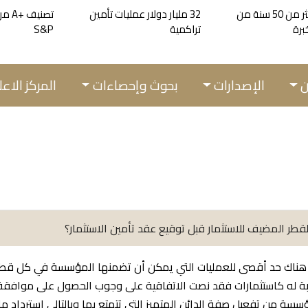
أكثر من 50 سنة من
32 مليار دولار عمليات تأمين
تصنيف 
برة
تراكمية
S&P
ن
الإصدارات
بحوث وإحصاءات
المركز الاع
ن هناك حد أقصى للعمليات التي يمكن أن تضمنها المؤسسة في كل قطر م
النسبة له كاستثمارات فقد نصت الاتفاقية على وجوب الحصول على موا
ة من تفعيل صفة الدائن المتميز التي تتمتع بها وبالتالي استرداد 