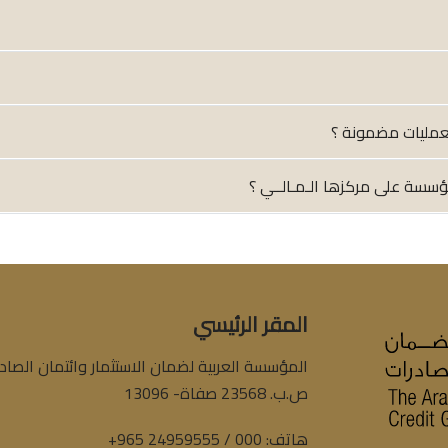
المقر الرئيسي
المؤسسة العربية لضمان الاستثمار وائتمان الصادر
ص.ب. 23568 صفاة- 13096
هاتف:
+965 24959555 / 000